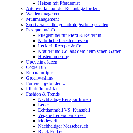
Heizen mit Pferdemist
Artenvielfalt auf der Reitanlage fördern
Weidemanagement
Müllmanagement
Sportveranstaltungen ökologischer gestalten
Rezepte und Co.
Pflegemittel für Pferd & Reiter*in
Natürliche Insektenabwehr
Leckerli Rezepte & Co.
Kräuter und Co. aus dem heimischen Garten
Hustenlinderung
Upcycling Ideen
Coole DIY
Reparaturtipps
Greenwashing
Für euch gefunden...
Pferdeflohmärkte
Fashion & Trends
Nachhaltige Reitsportfirmen
Leder
Echtlammfell VS. Kunstfell
Vegane Lederalternativen
Modewelt
Nachhaltiger Messebesuch
Black Friday