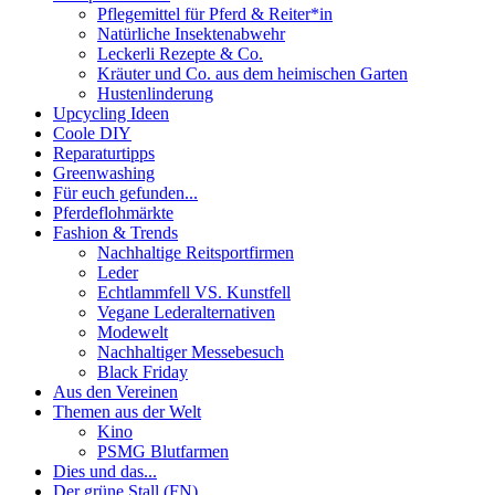
Pflegemittel für Pferd & Reiter*in
Natürliche Insektenabwehr
Leckerli Rezepte & Co.
Kräuter und Co. aus dem heimischen Garten
Hustenlinderung
Upcycling Ideen
Coole DIY
Reparaturtipps
Greenwashing
Für euch gefunden...
Pferdeflohmärkte
Fashion & Trends
Nachhaltige Reitsportfirmen
Leder
Echtlammfell VS. Kunstfell
Vegane Lederalternativen
Modewelt
Nachhaltiger Messebesuch
Black Friday
Aus den Vereinen
Themen aus der Welt
Kino
PSMG Blutfarmen
Dies und das...
Der grüne Stall (FN)