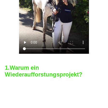
1.Warum ein
Wiederaufforstungsprojekt?
Das Unwort des Jahres 2019 war
KLIMAHYSTERIE. Zurecht, wie wir
finden. Wissenschaftlich ist längt
bewiesen, dass es den