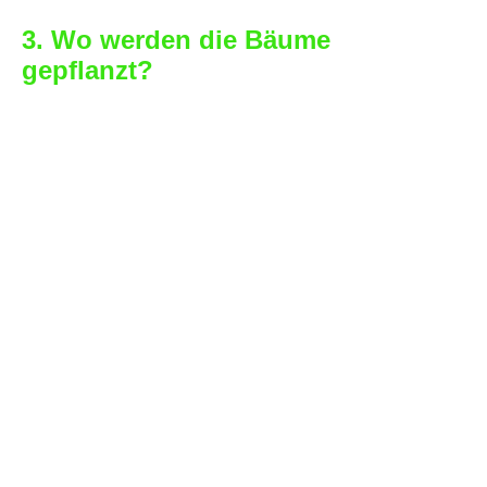
3. Wo werden die Bäume
gepflanzt?
Plant-for-the-Planet hat eine Stiftungs-
Pflanzfläche auf der Yucatán Halbinsel
in Mexico. Bäume wachsen auf der
Yucatán-Halbinsel vier Mal so schnell
wie in Mitteleuropa. Jeder Baum
speichert im Laufe seines Lebens
200kg CO2. Gepflanzt wird nur zur
Regenzeit. Dadurch müssen die frisch
gepflanzten Bäume nicht bewässert
werden. Die Anwachsrate nach einem
Jahr beträgt 94%. Das ist mehr als
vier Mal so viel wie in der Region
üblich.