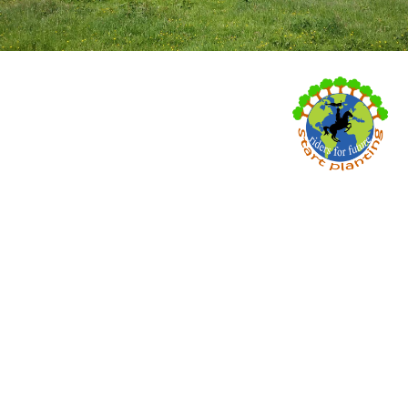
„Riders For
Future start
planting!“
- d
as
Wiederaufforstungsp
rojekt
im
Pferdesport!