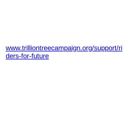
Als PferdesportlerIn:
Natürlich durch direkte
Baumspenden
bei Plant-for-the-
Planet auf der Website
www.trilliontreecampaign.org/support/ri
ders-for-future
. Und schon werden die
Bäume dem Projekt "Riders For
Future start planting“ hinzugerechnet!
Ein virtueller Baumzähler wird auf
unserer Website zu finden sein. Dort
könnte ihr den Erfolg verfolgen.
Diese Baumspenden werden 1:1 an
die Wiederaufforstungs-Projekte
weitergeleitet und erzielen so einen
maximalen Effekt für ihr Geld. Plant-