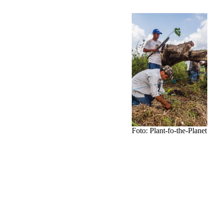
Die über 100
ganzjährlich in Vollzeit
angestellten
Mitarbeiter wählen in
Handarbeit die besten
Samen aus. Gepflanzt
werden gemischt
verschiedene
Foto: Plant-fo-the-Planet
Baumarten von
heimischen Nutz- und Obstbäume,
Mandelbäume, Weißgummibäume,
Trompetenbäume, bis zu Edelhölzern
aus der Familie der Mahagoni-
Gewächsen,.