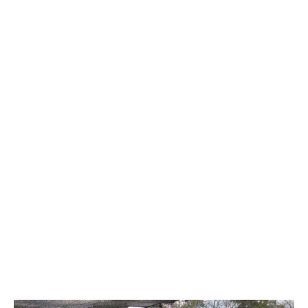
Reparaturarbeiten zu erledigen. Einige
der Arbeiter sind Mechaniker, die
Traktoren warten und reparieren
können.
Auf der Pflanzfläche tummeln sich
verschiedenste Tiere. Heimische
Vögel, Affen, Schmetterlinge, Frösche
und einige „bei uns angestellte“
Bienen.
Die Bauern begrüßen unser Angebot,
unsere Wälder für die Imkerei zu
nutzen. Diese zehn Bienenstöcke
bedeuten für sie ein um € 800 höheres
Jahreseinkommen.