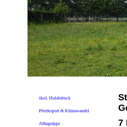
S
ökol. Hufabdruck
G
Pferdesport & Klimawandel
7
Alltagstipps