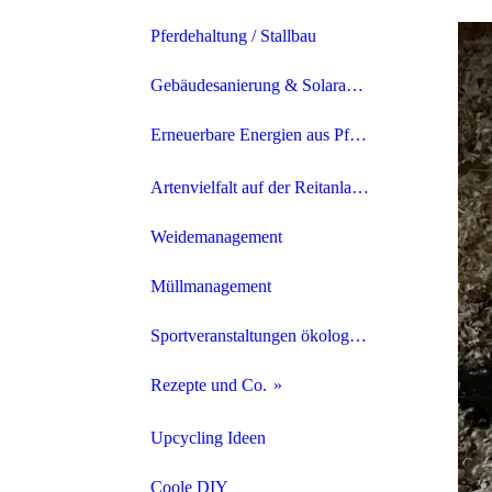
Pferdehaltung / Stallbau
Gebäudesanierung & Solaranlagen
Erneuerbare Energien aus Pferdemist
Strom aus Pferdemist
Artenvielfalt auf der Reitanlage fördern
Heizen mit Pferdemist
Weidemanagement
Müllmanagement
Sportveranstaltungen ökologischer gestalten
Rezepte und Co.
Pflegemittel für Pferd & Reiter*in
Upcycling Ideen
Natürliche Insektenabwehr
Coole DIY