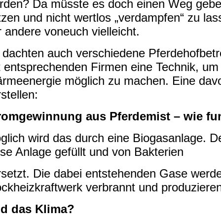
rden? Da müsste es doch einen Weg geben
tzen und nicht wertlos „verdampfen“ zu lass
r andere voneuch vielleicht.
 dachten auch verschiedene Pferdehofbetr
t entsprechenden Firmen eine Technik, um
rmeenergie möglich zu machen. Eine davo
stellen:
romgewinnung aus Pferdemist – wie fu
glich wird das durch eine Biogasanlage. De
ese Anlage gefüllt und von Bakterien
rsetzt. Die dabei entstehenden Gase werd
ockheizkraftwerk verbrannt und produziere
d das Klima?