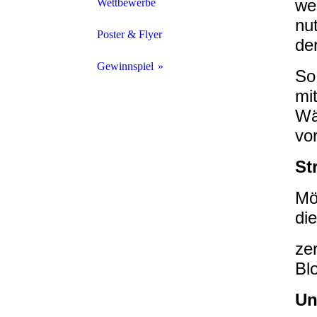
we
Wettbewerbe
nu
Nachhaltiger Messebesuch
Poster & Flyer
de
Black Friday
Gewinnspiel
So
mi
Nachhaltigkeitsgewinnspiel Equitana 2023
Wä
vor
St
Mö
di
ze
Bl
Un