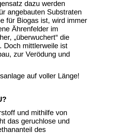
gensatz dazu werden
für angebauten Substraten
e für Biogas ist, wird immer
ene Ährenfelder im
er, „überwuchert“ die
Doch mittlerweile ist
bau, zur Verödung und
anlage auf voller Länge!
U?
toff und mithilfe von
ht das geruchlose und
thananteil des