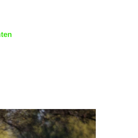
estöbert. Wir sind fündig
ersichtlich zusammengefasst.
hten
ferde weniger geeignet.
n durch die
be entsprechend kultiviert
des Grünlandes" genannt.
efutter. Die falsche Weide
nd des Pferdes auswirken und