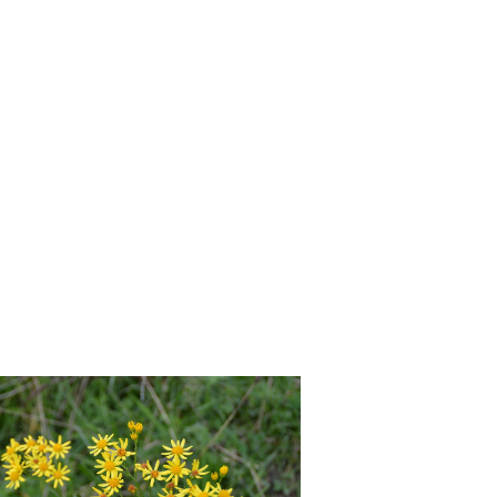
 Pferde rechte Feinschmecker sind, entdeck
hmackhaftesten Stellen ihrer Weide mit e
äsern.
liebsame Stellen werden schnell zum „Klo“ 
e gehäufte Kotablage so genannte Geilstel
rasitenaufkommen an diesen Stellen zu verh
entuell sogar an, Pferdeäpfel der Weide z
gelmäßige Pflegemahd wird ebenfalls empf
ickstoffanhäufungen durch Exkremente üpp
gang mit giftigen Pflanzen
Positiv zu verm
Regel von Natu
Pflanzen mach
entsprechend an