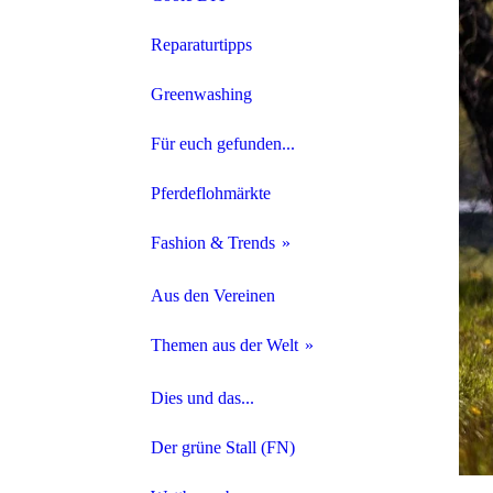
Leckerli Rezepte & Co.
Reparaturtipps
Kräuter und Co. aus dem heimischen Garten
Greenwashing
Hustenlinderung
Für euch gefunden...
Pferdeflohmärkte
Fashion & Trends
Nachhaltige Reitsportfirmen
Aus den Vereinen
Leder
Themen aus der Welt
Echtlammfell VS. Kunstfell
Kino
Dies und das...
Vegane Lederalternativen
PSMG Blutfarmen
Der grüne Stall (FN)
Modewelt