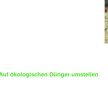
n, sollte aber wissen, wie
r Futterwert auf seiner Weide
t,welche Arten vorhanden sind und
lche Pflanzen dort im Jahreslauf
chsen. Die Landwirtschaftskammern
er Naturschutzberater können hier
festellung geben. Natürlichkeit wird
oß geschrieben, somit wird empfohlen, de
hig einfach mal stehen zu lassen.
 Auf ökologischen Dünger umstellen
e Fruchtbarkeit des Bodens spielt neben de
lle. Anstatt auf mineralischen Dünger (Kuns
n dem ökologischen (Mist, Gülle) den Vort
im Einsatz von mineralischen Dünger zuge