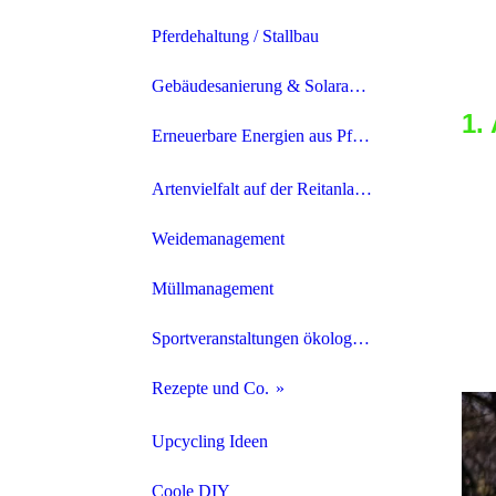
hie
ge
Pferdehaltung / Stallbau
Gebäudesanierung & Solaranlagen
1.
Erneuerbare Energien aus Pferdemist
Eh
Strom aus Pferdemist
Artenvielfalt auf der Reitanlage fördern
Da
Le
Heizen mit Pferdemist
Weidemanagement
we
Müllmanagement
Di
ka
Sportveranstaltungen ökologischer gestalten
do
Rezepte und Co.
Pflegemittel für Pferd & Reiter*in
Upcycling Ideen
Natürliche Insektenabwehr
Coole DIY