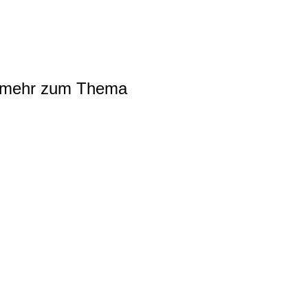
deren werden diese
. Das unterbricht die
alt sorgt. Tipp: Alle zwei bis
en. (Kosten ca.25 Euro).
ch mehr zum Thema
n zum Teil von