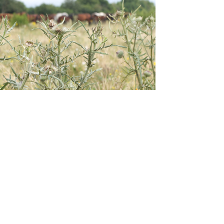
n ein oder anderen Busch
r Vegetation eine wichtige
tdünger) zu setzen, sollte
ritt lassen. Zum einen muss
kauft werden (Achtung: