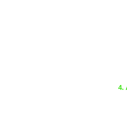
sei
de
is
we
wa
od
Hil
gr
ru
4.
Di
Ro
ma
be