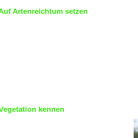
 Auf Artenreichtum setzen
erde brauchen für einen gesunden Stoffwec
sonders hohen Rohfaseranteil. Genau das b
sonderem Artenreichtum. Und mehr noch.
ielt Biodiversität eine entscheidende Roll
t nicht nur dem Wohlergehen des Pferdes d
derstandsfähig in Bezug auf Umwelteinflüsse
tscheidenden Beitrag zum Erhalt der Artenvi
zusagen mit einer win-win Situation zu tun.
 Vegetation kennen
r nachhaltiges Weidemanagement
treiben möchte muss kein Botaniker