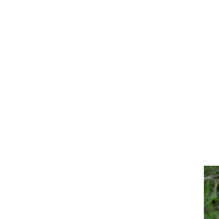
Da
sc
Gr
Un
di
Pa
ev
re
St
Um