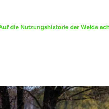
r haben wir für euch in Fachzeitschriften g
worden und haben einige Infos für euch üb
 Auf die Nutzungshistorie der Weide ac
emalige Kuhweiden zum Beispiel sind für P
zu muss man wissen, dass viele Kuhweide
istungssteigerung moderner Milchviehbetrie
rden, in der Fachsprache "Intensivierung 
es bedeutet besonders energiereiches Weid
nn sich negativ auf den Gesundheitszusta
rt zu Stoffwechselproblemen führen.