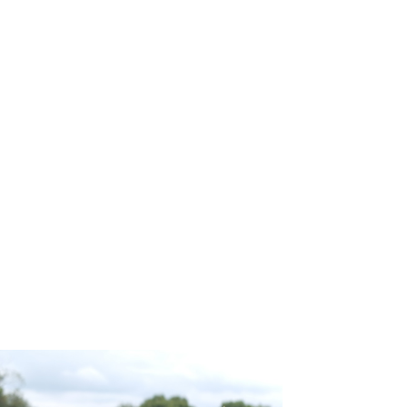
hsel Grundfutter mit einem
ietet Grünland mit
 Auch aus Umweltaspekten
e. Eine entsprechende Weide
ienlich und ist besonders
, sie leistet sogar einen
elfalt. Hier haben wir es