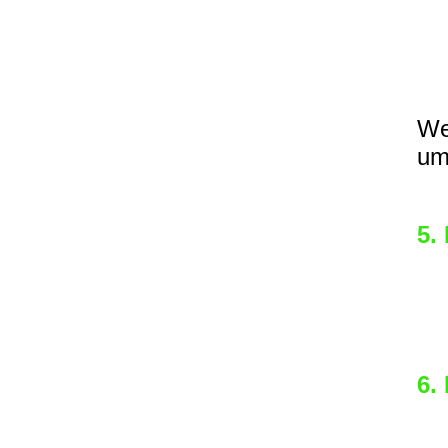
Ve
Su
Kre
dr
We
um
5.
En
La
6.
Ge