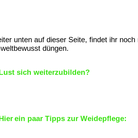
rpackungsmüll und Zusatzkosten), zum an
bstanzen nicht zurück in den Boden geführt
islaufwirtschaft, die wiederum für Artenvielf
ei Jahre eine Bodenprobe untersuchen lass
iter unten auf dieser Seite, findet ihr no
weltbewusst düngen.
 Lust sich weiterzubilden?
tsprechende Workshops zum Thema werde
ndwirtschaftskammern angeboten.
 Hier
ein paar
Tipps zur
Weidepflege:
ilstellen bearbeiten