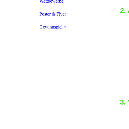
Wettbewerbe
2.
Nachhaltiger Messebesuch
Poster & Flyer
Pf
Black Friday
Gewinnspiel
be
be
Nachhaltigkeitsgewinnspiel Equitana 2023
sp
is
wi
en
so
3.
We
be