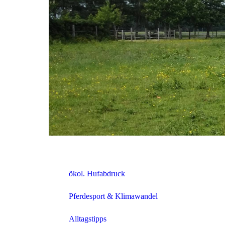
N
ökol. Hufabdruck
Pferdesport & Klimawandel
Hi
Alltagstipps